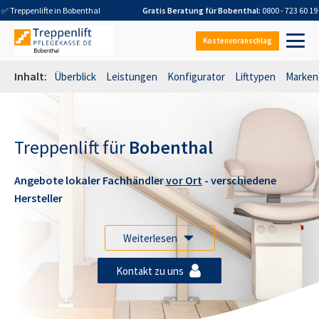
✅ Treppenlifte in
Bobenthal
Gratis Beratung für
Bobenthal
:
0800 - 723 60 19
Kostenvoranschlag
Inhalt:
Überblick
Leistungen
Konfigurator
Lifttypen
Marken
Treppenlift für
Bobenthal
Angebote lokaler Fachhändler
vor Ort
- verschiedene
Hersteller
Weiterlesen
Kontakt zu uns