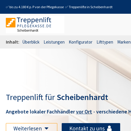
✅ bis zu 4.180 € p. P von der Pflegekasse
✅ Treppenlifte in
Scheibenhardt
Inhalt:
Überblick
Leistungen
Konfigurator
Lifttypen
Marken
Treppenlift für
Scheibenhardt
Angebote lokaler Fachhändler
vor Ort
- verschiedene H
Weiterlesen
Kontakt zu uns