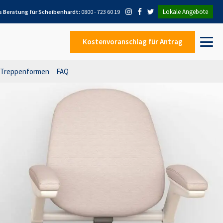
Lokale Angebote
s Beratung für
Scheibenhardt
:
0800 - 723 60 19
Kostenvoranschlag
für Antrag
Treppenformen
FAQ