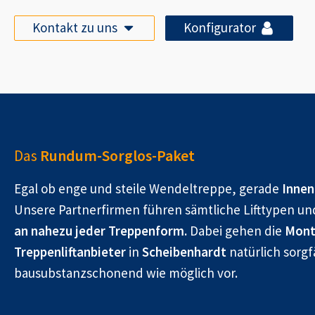
Kontakt zu uns
Konfigurator
Das
Rundum-Sorglos-Paket
Egal ob enge und steile Wendeltreppe, gerade
Innen
Unsere Partnerfirmen führen sämtliche Lifttypen un
an nahezu jeder Treppenform.
Dabei gehen die
Mont
Treppenliftanbieter
in
Scheibenhardt
natürlich sorgf
bausubstanzschonend wie möglich vor.