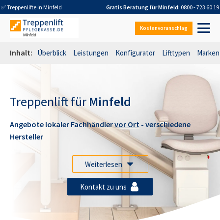
✅ Treppenlifte in
Minfeld
Gratis Beratung für
Minfeld
:
0800 - 723 60 19
Kostenvoranschlag
Inhalt:
Überblick
Leistungen
Konfigurator
Lifttypen
Marken
Treppenlift für
Minfeld
Angebote lokaler Fachhändler
vor Ort
- verschiedene
Hersteller
Weiterlesen
Kontakt zu uns