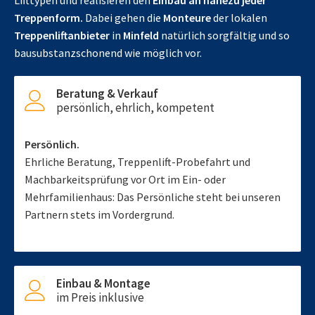
Lifttypen und realisieren den
Einbau an nahezu jeder
Treppenform.
Dabei gehen die
Monteure
der lokalen
Treppenliftanbieter
in
Minfeld
natürlich sorgfältig und so
bausubstanzschonend wie möglich vor.
Beratung & Verkauf
persönlich, ehrlich, kompetent
Persönlich.
Ehrliche Beratung, Treppenlift-Probefahrt und
Machbarkeitsprüfung vor Ort im Ein- oder
Mehrfamilienhaus: Das Persönliche steht bei unseren
Partnern stets im Vordergrund.
Einbau & Montage
im Preis inklusive