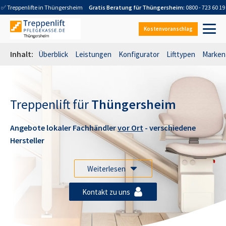
✅ Treppenlifte in
Thüngersheim
Gratis Beratung für
Thüngersheim
:
0800 - 723 60 19
Kostenvoranschlag
Inhalt:
Überblick
Leistungen
Konfigurator
Lifttypen
Marken
Treppenlift für
Thüngersheim
Angebote lokaler Fachhändler
vor Ort
- verschiedene
Hersteller
Weiterlesen
Kontakt zu uns