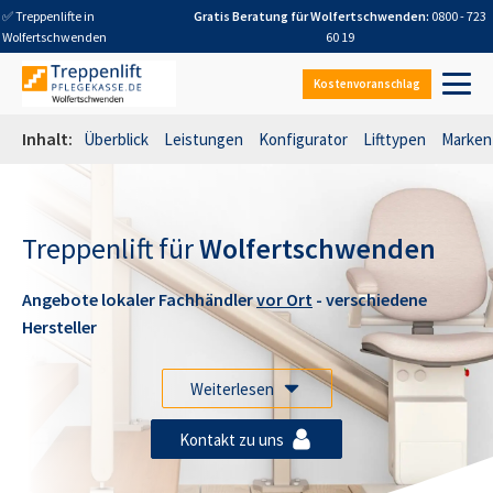
✅ Treppenlifte in
Gratis Beratung für
Wolfertschwenden
:
0800 - 723
Wolfertschwenden
60 19
Kostenvoranschlag
Inhalt:
Überblick
Leistungen
Konfigurator
Lifttypen
Marken
Treppenlift für
Wolfertschwenden
Angebote lokaler Fachhändler
vor Ort
- verschiedene
Hersteller
Weiterlesen
Kontakt zu uns